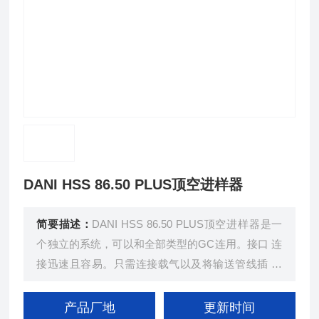
DANI HSS 86.50 PLUS顶空进样器
简要描述：
DANI HSS 86.50 PLUS顶空进样器是一
个独立的系统，可以和全部类型的GC连用。接口 连
接迅速且容易。只需连接载气以及将输送管线插 入
GC进样口中。所有参数可以通过键盘设置并清 晰显
示，也可通过软件控制。
产品厂地
更新时间