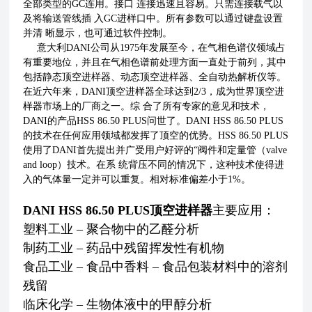
全部类型的GC连用。接口 连接迅速且容易。只需连接载气以
及将输送管线插 入GC进样口中。所有参数可以通过键盘设置
并清 晰显示，也可通过软件控制。
意大利DANI公司从1975年发展至今，在气相色谱仪领域占
有重要地位，并且在气相色谱前处理方面一直处于前列，其中
包括静态顶空进样器、动态顶空进样器、全自动热解析仪等。
在近六年来，DANI顶空进样器全球达到2/3，成为世界顶空进
样器市场上的厂商之一。综 合了所有专家的意见和技术，
DANI的产品HSS 86.50 PLUS问世了。DANI HSS 86.50 PLUS
的技术在任何应用领域都发挥了顶空的优势。HSS 86.50 PLUS
使用了DANI首先提出并广受用户好评的“阀件和定量管（valve
and loop）技术。在系 统背压不同的情况下，这种技术使得进
入的气体量一定并可以重复。相对标准偏差小于1%。
DANI HSS 86.50 PLUS顶空进样器
主要应用：
塑料工业 – 聚合物中的乙醛分析
制药工业 – 药品中残留挥发性有机物
食品工业 – 食品中香料 – 食品包装材料中的溶剂
残留
临床化学 – 生物体液中的甲醇分析