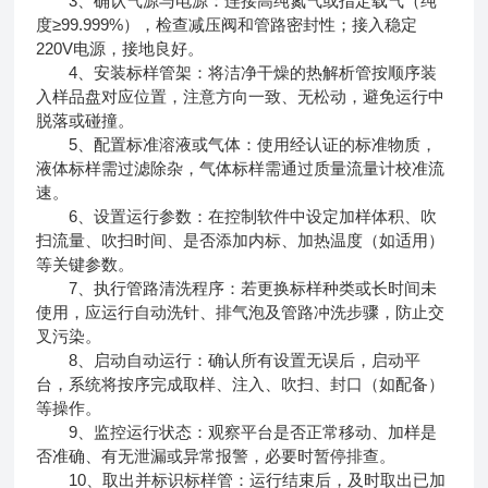
3、确认气源与电源：连接高纯氮气或指定载气（纯
度≥99.999%），检查减压阀和管路密封性；接入稳定
220V电源，接地良好。
4、安装标样管架：将洁净干燥的热解析管按顺序装
入样品盘对应位置，注意方向一致、无松动，避免运行中
脱落或碰撞。
5、配置标准溶液或气体：使用经认证的标准物质，
液体标样需过滤除杂，气体标样需通过质量流量计校准流
速。
6、设置运行参数：在控制软件中设定加样体积、吹
扫流量、吹扫时间、是否添加内标、加热温度（如适用）
等关键参数。
7、执行管路清洗程序：若更换标样种类或长时间未
使用，应运行自动洗针、排气泡及管路冲洗步骤，防止交
叉污染。
8、启动自动运行：确认所有设置无误后，启动平
台，系统将按序完成取样、注入、吹扫、封口（如配备）
等操作。
9、监控运行状态：观察平台是否正常移动、加样是
否准确、有无泄漏或异常报警，必要时暂停排查。
10、取出并标识标样管：运行结束后，及时取出已加