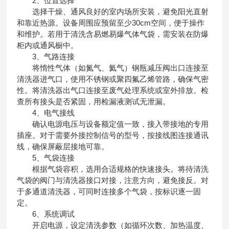
2、位置选择
选择干燥、通风良好的室内场所安装，避免阳光直射
和靠近热源。设备周围应预留至少30cm空间，便于操作
和维护。若用于清洗含易燃易爆气体气袋，需安装在防爆
柜内或通风橱中。
3、气路连接
将惰性气体（如氮气、氦气）钢瓶减压阀出口连接至
清洗器进气口，使用不锈钢或聚四氟乙烯管路，确保气密
性。将清洗器出气口连接至废气处理系统或室外排放。检
查所有接头是否紧固，用检漏液测试无泄漏。
4、电气接线
确认电源电压与设备额定值一致，接入带接地的专用
插座。对于需要外接控制信号的型号，按接线图连接通讯
线，确保屏蔽层接地可靠。
5、气袋连接
根据气袋容积，选用合适规格的快速接头。将待清洗
气袋的阀门与清洗器接口对接，注意方向，避免接反。对
于多通道清洗器，可同时连接多个气袋，按标识逐一固
定。
6、系统调试
开启电源，设定清洗参数（如循环次数、加热温度、