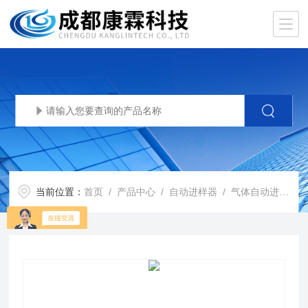
当前位置：
首页
/
产品中心
/
自动进样器
/
气体自动进样器
/