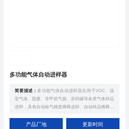
多功能气体自动进样器
简要描述：
多功能气体自动进样器实用于VOC、温
室气体、固废、非甲烷气袋、苏码罐等各类气体样品
进样，具有自动标气梯度稀释进样、自动样品稀释进
样、全自动序列进样、样品多级稀释功能、具有取样
准确、无吸附等特点。
产品厂地
更新时间