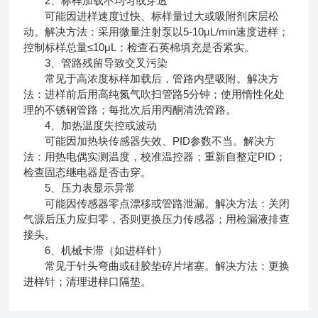
2、标样加载不均匀或穿透
可能因进样速度过快、标样量过大或吸附剂床层松
动。解决方法：采用微量注射泵以5-10μL/min速度进样；
控制标样总量≤10μL；检查石英棉填充是否紧实。
3、管路残留导致交叉污染
常见于高浓度标样加载后，管路内壁吸附。解决方
法：进样前后用高纯氮气吹扫管路5分钟；使用惰性化处
理的不锈钢管路；每批次后用丙酮清洗管路。
4、加热温度失控或波动
可能因加热块传感器失效、PID参数不当。解决方
法：用热电偶实测温度，校准温控器；重新自整定PID；
检查固态继电器是否击穿。
5、压力表显示异常
可能因传感器零点漂移或管路泄漏。解决方法：关闭
气源后压力应归零，否则更换压力传感器；用检漏液排查
接头。
6、机械卡滞（如进样针）
常见于针头弯曲或硅胶垫碎片堵塞。解决方法：更换
进样针；清理进样口隔垫。