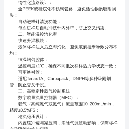
惰性化流路设计：
全PEEK或硅烷化不锈钢管路，避免活性物质吸附损
失；
自动进样针清洗功能：
每次进样后自动冲洗针内外壁，防止交叉污染。
二、智能温控汽化室
快速升温模块：
液体标样注入后立即汽化，避免液滴挂壁导致分布不
均；
恒温均匀腔体：
温控精度±1℃，确保不同批次标样热力学状态一致；
可更换衬管：
适配TenaxTA、Carbopack、DNPH等多种吸附剂
管，防止交叉干扰。
三、高稳定性载气控制系统
数字质量流量控制器（MFC）：
载气（高纯氮气或氦气）流量范围10–200mL/min，
精度±0.5%FS；
稳流稳压设计：
内置缓冲罐与减压阀，消除气源波动影响，保障标样