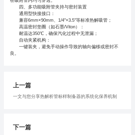
在吸附管内均匀穿透。
四、多功能吸附管夹持与密封装置
通用型快接接口：
兼容6mm×90mm、1/4″×3.5″等标准热解吸管；
高温密封垫圈（如石墨/Viton）：
耐温达350℃，确保汽化过程中无泄漏；
自动夹紧机构：
一键装夹，避免手动操作导致的轴向偏移或密封不
良。
上一篇
一文与您分享热解析管标样制备器的系统化保养机制
下一篇